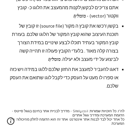
אתם צריכים לבקש\לקנות מהמעצב את הלוגו כ- קובץ 
ווקטור (vector) - 
מומלץ!
בקשו\רכשו את קובץ ה מקור (source file) זו קובץ של 
תוכנת העיצוב שהוא קובץ המקור של הלוגו שלכם. בעזרת 
קובץ המקור בעתיד תוכלו לבצע שינויים במידת הצורך 
בצורה קלה מאוד . בלעדי הקובץ פעולה זו תהייה קשה  
לביצוע על ידי מעצב ולא יעילה. 
מומלץ!
דאגו להעביר למעצב את החזון שלכם ללוגו במידה ויש כזה 
או ספרו לו מעט על העסק כדי לקבל לוגו שתואם את העסק 
שלכם.
לה"ו. כל הזכויות שמורות. Sitely.co.il - מדריך לבניית אתר בחינם בגוגל סייטס -
הדגמת המערכת ומדריך גוגל אתרים.
כל אחד יכול לבד לבנות אתר אינטרנט. אתר זה הוא הדגמה לחלק מהיכולות של
המערכת.