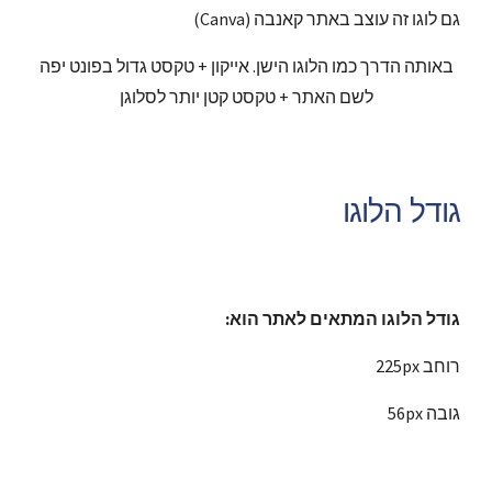
גם לוגו זה עוצב באתר קאנבה (Canva)
באותה הדרך כמו הלוגו הישן. אייקון + טקסט גדול בפונט יפה
לשם האתר + טקסט קטן יותר לסלוגן
גודל הלוגו
גודל הלוגו המתאים לאתר הוא:
225px רוחב
56px גובה